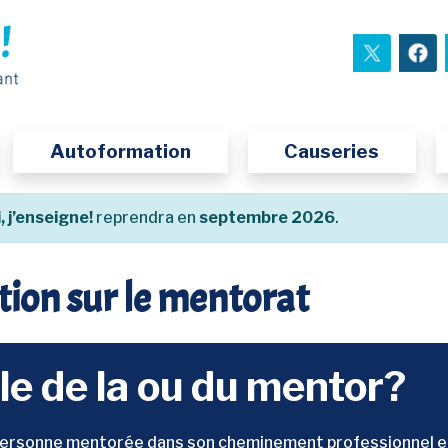
nouvel
Autoformation
Causeries
, j’enseigne!
reprendra en
septembre 2026
.
ion sur le mentorat
ôle de la ou du mentor?
 personne mentorée dans son cheminement professionnel en