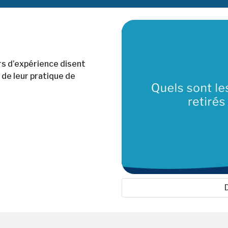
s d’expérience disent
n de leur pratique de
0
seconds
of
3
minutes,
13
seconds
Volume