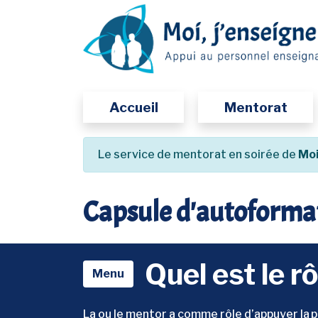
Passer
au
contenu
principal
Accueil
Mentorat
Le service de mentorat en soirée de
Moi
Capsule d'autoformat
Quel est le r
Menu
La ou le mentor a comme rôle d’appuyer la