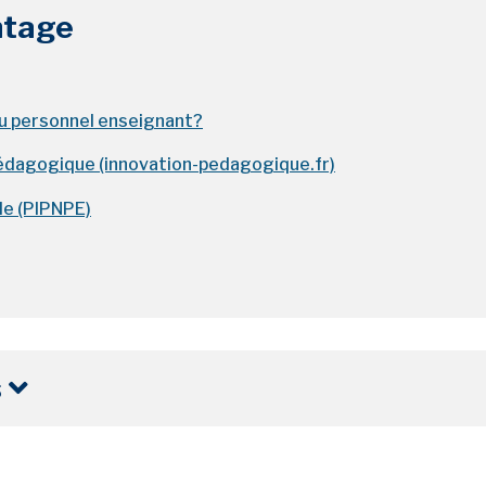
90%
ntage
nouvel onglet
au personnel enseignant?
édagogique (innovation-pedagogique.fr)
nouvel onglet
le (PIPNPE)
s