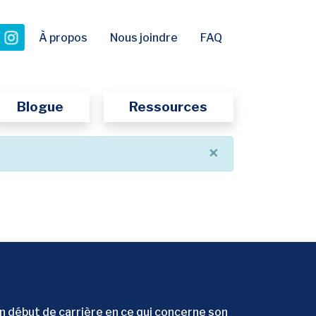
 onglet
nouvel onglet
nouvel onglet
À propos
Nous joindre
FAQ
Blogue
Ressources
×
 début de carrière en ce qui concerne son