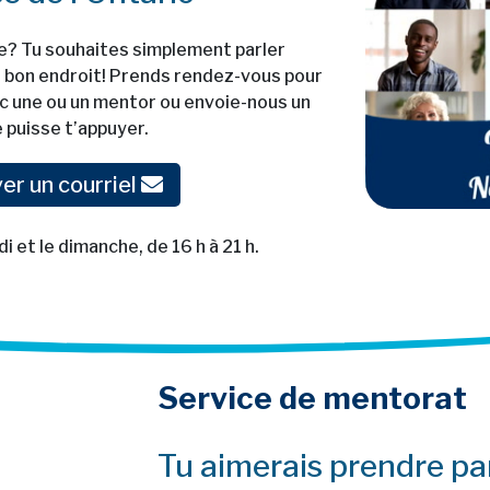
ée? Tu souhaites simplement parler
au bon endroit! Prends rendez-vous pour
ec une ou un mentor ou envoie-nous un
 puisse t’appuyer.
er un courriel
0
seconds
i et le dimanche, de 16 h à 21 h.
of
1
minute,
34
seconds
Volume
90%
Service de mentorat
t
Tu aimerais prendre pa