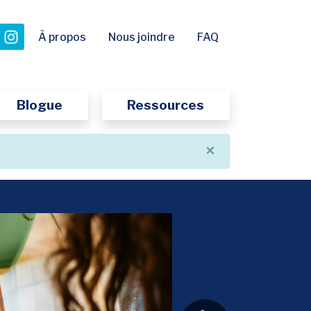
 onglet
nouvel onglet
nouvel onglet
À propos
Nous joindre
FAQ
Blogue
Ressources
×