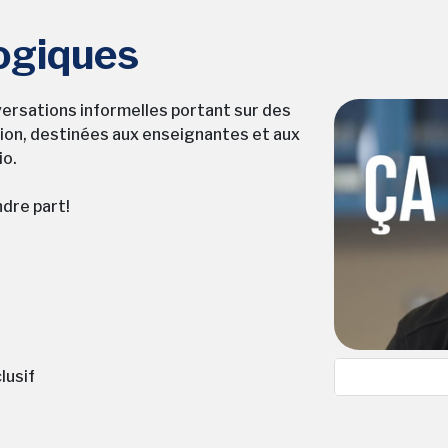
ogiques
ersations informelles portant sur des
tion, destinées aux enseignantes et aux
io.
ndre part!
0
seconds
lusif
of
52
seconds
Volume
90%