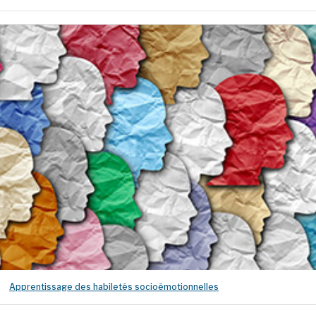
nouvel onglet
Apprentissage des habiletés socioémotionnelles