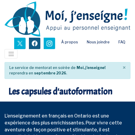
Passer
au
contenu
principal
nouvel onglet
nouvel onglet
nouvel onglet
À propos
Nous joindre
FAQ
×
Le service de mentorat en soirée de
Moi, j’enseigne!
reprendra en
septembre 2026
.
Les capsules d'autoformation
L’enseignement en français en Ontario est une
expérience des plus enrichissantes. Pour vivre cette
aventure de façon positive et stimulante, il est