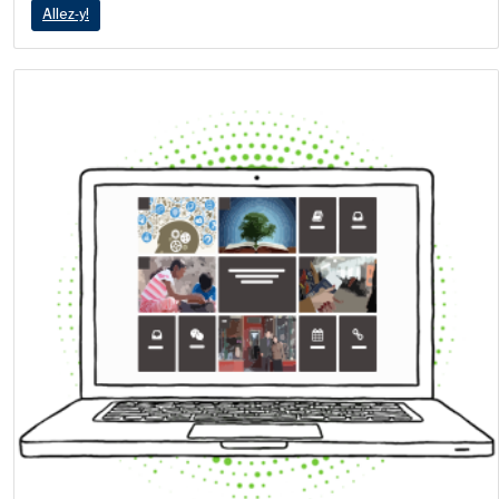
Allez‑y!