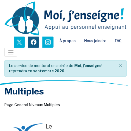
Passer
au
contenu
principal
nouvel onglet
nouvel onglet
nouvel onglet
À propos
Nous joindre
FAQ
×
Le service de mentorat en soirée de
Moi, j’enseigne!
reprendra en
septembre 2026
.
Multiples
Page General Niveaux Multiples
no