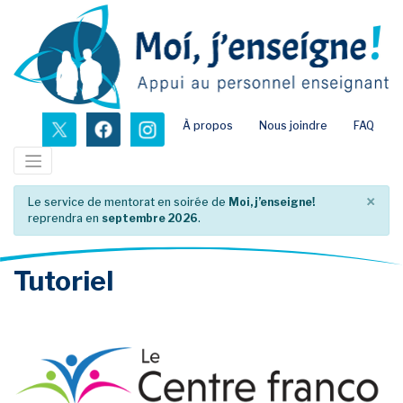
Passer
au
contenu
principal
nouvel onglet
nouvel onglet
nouvel onglet
À propos
Nous joindre
FAQ
×
Le service de mentorat en soirée de
Moi, j’enseigne!
reprendra en
septembre 2026
.
Tutoriel
no