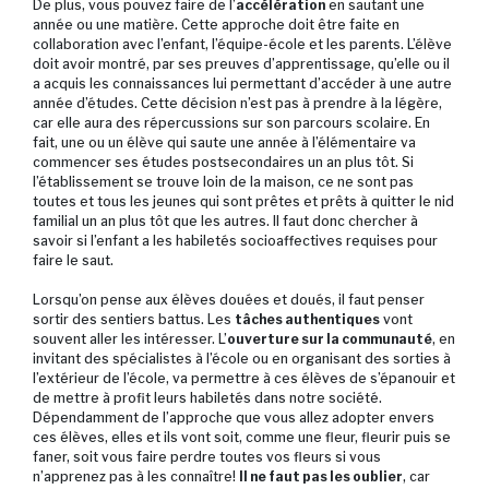
De plus, vous pouvez faire de l’
accélération
en sautant une
année ou une matière. Cette approche doit être faite en
collaboration avec l’enfant, l’équipe-école et les parents. L’élève
doit avoir montré, par ses preuves d’apprentissage, qu’elle ou il
a acquis les connaissances lui permettant d’accéder à une autre
année d’études. Cette décision n’est pas à prendre à la légère,
car elle aura des répercussions sur son parcours scolaire. En
fait, une ou un élève qui saute une année à l’élémentaire va
commencer ses études postsecondaires un an plus tôt. Si
l’établissement se trouve loin de la maison, ce ne sont pas
toutes et tous les jeunes qui sont prêtes et prêts à quitter le nid
familial un an plus tôt que les autres. Il faut donc chercher à
savoir si l’enfant a les habiletés socioaffectives requises pour
faire le saut.
Lorsqu’on pense aux élèves douées et doués, il faut penser
sortir des sentiers battus. Les
tâches authentiques
vont
souvent aller les intéresser. L’
ouverture sur la communauté
, en
invitant des spécialistes à l’école ou en organisant des sorties à
l’extérieur de l’école, va permettre à ces élèves de s’épanouir et
de mettre à profit leurs habiletés dans notre société.
Dépendamment de l’approche que vous allez adopter envers
ces élèves, elles et ils vont soit, comme une fleur, fleurir puis se
faner, soit vous faire perdre toutes vos fleurs si vous
n’apprenez pas à les connaître!
Il ne faut pas les oublier
, car