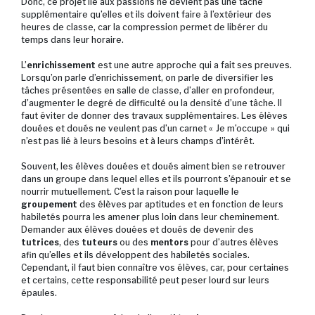
Donc, ce projet lié aux passions ne devient pas une tâche
supplémentaire qu’elles et ils doivent faire à l’extérieur des
heures de classe, car la compression permet de libérer du
temps dans leur horaire.
L’
enrichissement
est une autre approche qui a fait ses preuves.
Lorsqu’on parle d’enrichissement, on parle de diversifier les
tâches présentées en salle de classe, d’aller en profondeur,
d’augmenter le degré de difficulté ou la densité d’une tâche. Il
faut éviter de donner des travaux supplémentaires. Les élèves
douées et doués ne veulent pas d’un carnet « Je m’occupe » qui
n’est pas lié à leurs besoins et à leurs champs d’intérêt.
Souvent, les élèves douées et doués aiment bien se retrouver
dans un groupe dans lequel elles et ils pourront s’épanouir et se
nourrir mutuellement. C’est la raison pour laquelle le
groupement
des élèves par aptitudes et en fonction de leurs
habiletés pourra les amener plus loin dans leur cheminement.
Demander aux élèves douées et doués de devenir des
tutrices
, des
tuteurs
ou des
mentors
pour d’autres élèves
afin qu’elles et ils développent des habiletés sociales.
Cependant, il faut bien connaître vos élèves, car, pour certaines
et certains, cette responsabilité peut peser lourd sur leurs
épaules.