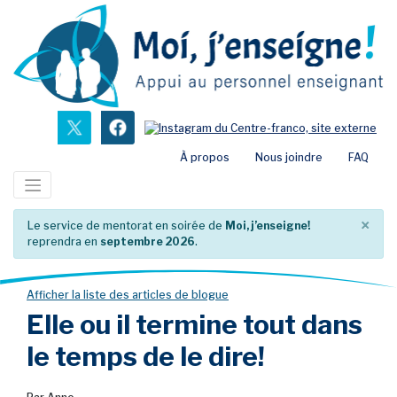
Passer
au
contenu
principal
nouvel onglet
nouvel onglet
nou
À propos
Nous joindre
FAQ
×
Le service de mentorat en soirée de
Moi, j’enseigne!
reprendra en
septembre 2026
.
Afficher la liste des articles de blogue
Elle ou il termine tout dans
le temps de le dire!