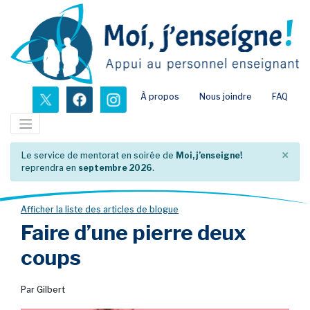
Passer
au
contenu
principal
nouvel onglet
nouvel onglet
nouvel onglet
À propos
Nous joindre
FAQ
×
Le service de mentorat en soirée de
Moi, j’enseigne!
reprendra en
septembre 2026
.
Afficher la liste des articles de blogue
Faire d’une pierre deux
coups
Par Gilbert