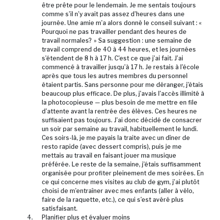
être prête pour le lendemain. Je me sentais toujours
comme s’il n’y avait pas assez d’heures dans une
journée. Une amie m’a alors donné le conseil suivant : «
Pourquoi ne pas travailler pendant des heures de
travail normales? » Sa suggestion : une semaine de
travail comprend de 40 à 44 heures, et les journées
s’étendent de 8 h à 17 h. C’est ce que j’ai fait. J’ai
commencé à travailler jusqu’à 17 h. Je restais à l’école
après que tous les autres membres du personnel
étaient partis. Sans personne pour me déranger, j’étais
beaucoup plus efficace. De plus, j’avais l’accès illimité à
la photocopieuse — plus besoin de me mettre en file
d’attente avant la rentrée des élèves. Ces heures ne
suffisaient pas toujours. J’ai donc décidé de consacrer
un soir par semaine au travail, habituellement le lundi.
Ces soirs-là, je me payais la traite avec un dîner de
resto rapide (avec dessert compris), puis je me
mettais au travail en faisant jouer ma musique
préférée. Le reste de la semaine, j’étais suffisamment
organisée pour profiter pleinement de mes soirées. En
ce qui concerne mes visites au club de gym, j’ai plutôt
choisi de m’entraîner avec mes enfants (aller à vélo,
faire de la raquette, etc.), ce qui s’est avéré plus
satisfaisant.
Planifier plus et évaluer moins