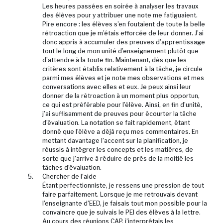
Les heures passées en soirée à analyser les travaux
des élèves pour y attribuer une note me fatiguaient.
Pire encore : les élèves s’en foutaient de toute la belle
rétroaction que je m’étais efforcée de leur donner. J’ai
donc appris à accumuler des preuves d’apprentissage
tout le long de mon unité d’enseignement plutôt que
d’attendre à la toute fin. Maintenant, dès que les
critères sont établis relativement à la tâche, je circule
parmi mes élèves et je note mes observations et mes
conversations avec elles et eux. Je peux ainsi leur
donner de la rétroaction à un moment plus opportun,
ce qui est préférable pour l’élève. Ainsi, en fin d’unité,
j’ai suffisamment de preuves pour écourter la tâche
d’évaluation. La notation se fait rapidement, étant
donné que l’élève a déjà reçu mes commentaires. En
mettant davantage l’accent sur la planification, je
réussis à intégrer les concepts et les matières, de
sorte que j’arrive à réduire de près de la moitié les
tâches d’évaluation.
Chercher de l’aide
Étant perfectionniste, je ressens une pression de tout
faire parfaitement. Lorsque je me retrouvais devant
l’enseignante d’EED, je faisais tout mon possible pour la
convaincre que je suivais le PEI des élèves à la lettre.
Au cours des réunions CAP, j’interprétais les