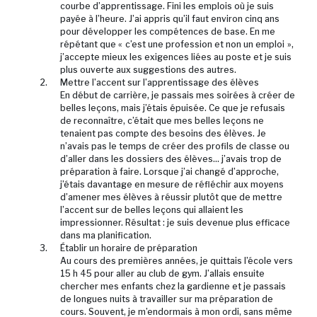
courbe d’apprentissage. Fini les emplois où je suis
payée à l’heure. J’ai appris qu’il faut environ cinq ans
pour développer les compétences de base. En me
répétant que « c’est une profession et non un emploi »,
j’accepte mieux les exigences liées au poste et je suis
plus ouverte aux suggestions des autres.
Mettre l’accent sur l’apprentissage des élèves
En début de carrière, je passais mes soirées à créer de
belles leçons, mais j’étais épuisée. Ce que je refusais
de reconnaître, c’était que mes belles leçons ne
tenaient pas compte des besoins des élèves. Je
n’avais pas le temps de créer des profils de classe ou
d’aller dans les dossiers des élèves… j’avais trop de
préparation à faire. Lorsque j’ai changé d’approche,
j’étais davantage en mesure de réfléchir aux moyens
d’amener mes élèves à réussir plutôt que de mettre
l’accent sur de belles leçons qui allaient les
impressionner. Résultat : je suis devenue plus efficace
dans ma planification.
Établir un horaire de préparation
Au cours des premières années, je quittais l’école vers
15 h 45 pour aller au club de gym. J’allais ensuite
chercher mes enfants chez la gardienne et je passais
de longues nuits à travailler sur ma préparation de
cours. Souvent, je m’endormais à mon ordi, sans même