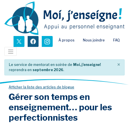
Passer
au
contenu
principal
nouvel onglet
nouvel onglet
nouvel onglet
À propos
Nous joindre
FAQ
×
Le service de mentorat en soirée de
Moi, j’enseigne!
reprendra en
septembre 2026
.
Afficher la liste des articles de blogue
Gérer son temps en
enseignement… pour les
perfectionnistes