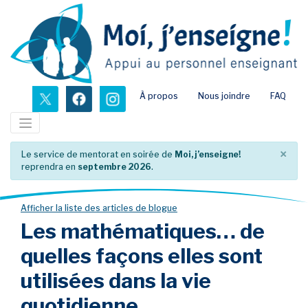
Passer
au
contenu
principal
nouvel onglet
nouvel onglet
nouvel onglet
À propos
Nous joindre
FAQ
×
Le service de mentorat en soirée de
Moi, j’enseigne!
reprendra en
septembre 2026
.
Afficher la liste des articles de blogue
Les mathématiques… de
quelles façons elles sont
utilisées dans la vie
quotidienne