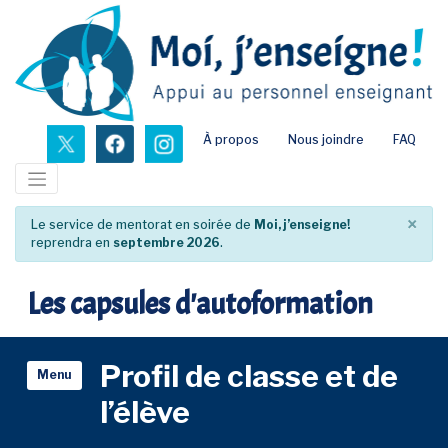
Passer
au
contenu
principal
nouvel onglet
nouvel onglet
nouvel onglet
À propos
Nous joindre
FAQ
×
Le service de mentorat en soirée de
Moi, j’enseigne!
reprendra en
septembre 2026
.
Les capsules d'autoformation
Profil de classe et de
Menu
l’élève