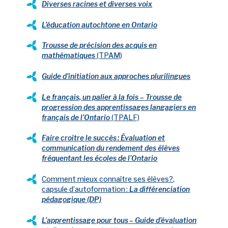
nouvel onglet
Diverses racines et diverses voix
nouvel onglet
L’éducation autochtone en Ontario
Trousse de précision des acquis en
nouvel onglet
mathématiques
(TPAM)
nouvel ong
Guide d’initiation aux approches plurilingues
Le français, un palier à la fois – Trousse de
progression des apprentissages langagiers en
nouvel onglet
français de l’Ontario
(TPALF)
Faire croître le succès : Évaluation et
communication du rendement des élèves
nouvel onglet
fréquentant les écoles de l’Ontario
Comment mieux connaître ses élèves?,
capsule d’autoformation :
La différenciation
nouvel onglet
pédagogique (DP)
L’apprentissage pour tous – Guide d’évaluation