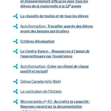
et d’enseignement efficaces pour tous les
e
nouvel onglet
élèves de la maternelle à la 12
année
nouvel onglet
La réussite de toutes et de tous les élèves
Autoformation :
Travailler auprès des élèves
nouvel onglet
ayant des besoins particuliers
nouvel onglet
Critères d’évaluation
Le Centre franco – Ressources à l’appui de
nouvel onglet
l’apprentissage par l’expérience
Autoformation :
Créer un climat de classe
nouvel onglet
positif et inclusif
nouvel onglet
Ophea Canada (site Web)
nouvel onglet
Le curriculum de l’Ontario
o
Monographie n
40 :
Accroître la capacité :
Nouveau regard sur la documentation