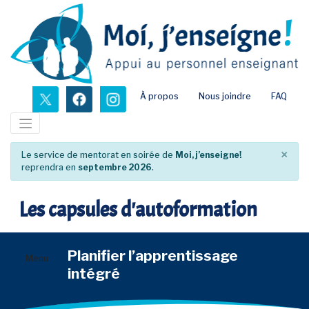
Passer
au
contenu
principal
nouvel onglet
nouvel onglet
nouvel onglet
À propos
Nous joindre
FAQ
×
Le service de mentorat en soirée de
Moi, j’enseigne!
reprendra en
septembre 2026
.
Les capsules d'autoformation
Planifier l’apprentissage
Menu
intégré